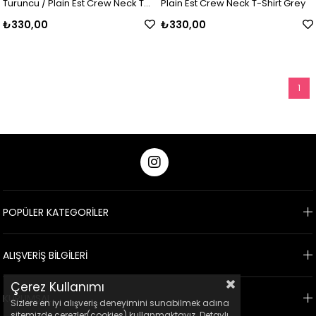
Turuncu / Plain Est Crew Neck T-
Plain Est Crew Neck T-Shirt Grey
Shirt Orange
₺330,00
₺330,00
1
POPÜLER KATEGORİLER
ALIŞVERİŞ BİLGİLERİ
Çerez Kullanımı
KURUMSAL
Sizlere en iyi alışveriş deneyimini sunabilmek adına
sitemizde çerezler(cookies) kullanmaktayız. Detaylı