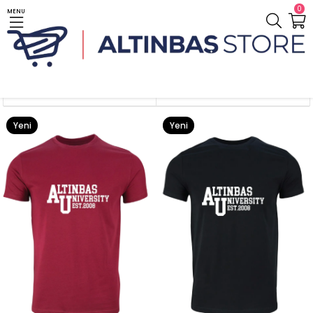
0
MENU
Anasayfa
Giyim / Clothes
T-Shirt
Düz Est
Sıralama
Filtreleme
Yeni
Yeni
Ürün
Ürün