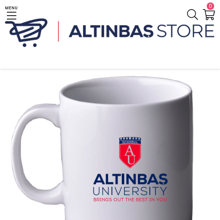
0
MENU
Anasayfa
Ev Yaşam / Home Living
Kupa
Beyza Kupa / White Cup