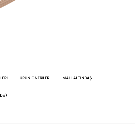
LERI
ÜRÜN ÖNERILERI
MALL ALTINBAŞ
mbe)