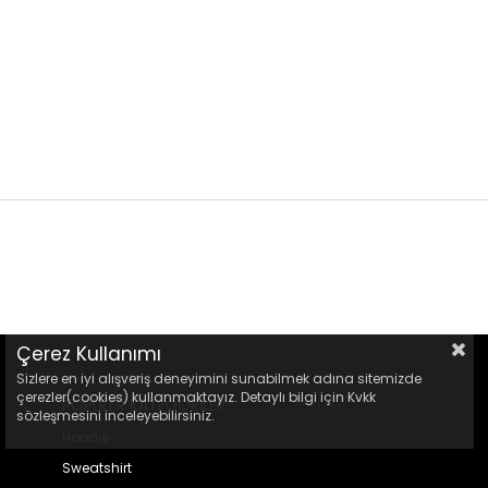
Çerez Kullanımı
Sizlere en iyi alışveriş deneyimini sunabilmek adına sitemizde
çerezler(cookies) kullanmaktayız. Detaylı bilgi için Kvkk
POPÜLER KATEGORİLER
sözleşmesini inceleyebilirsiniz.
Hoodie
Sweatshirt