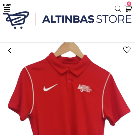
0
MENU
Anasayfa
Giyim / Clothes
Nike
Nike Erkek Çizgisiz Polo T-Shirt Kırmızı / Nike Men's Unlined Polo T-Shirt Red