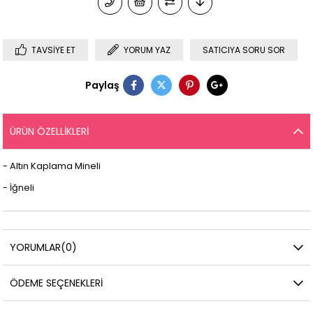
TAVSIYE ET
YORUM YAZ
SATICIYA SORU SOR
Paylaş
ÜRÜN ÖZELLIKLERI
- Altın Kaplama Mineli
- İğneli
YORUMLAR
(0)
ÖDEME SEÇENEKLERI