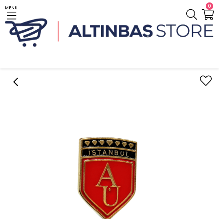
0
MENU
Anasayfa
Aksesuar / Accessory
Mineli Altın Kaplama Broş / Enameled Gold Plated Brooch