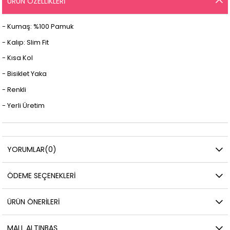
ÜRÜN ÖZELLIKLERI
- Kumaş: %100 Pamuk
- Kalıp: Slim Fit
- Kısa Kol
- Bisiklet Yaka
- Renkli
- Yerli Üretim
YORUMLAR
(0)
ÖDEME SEÇENEKLERI
ÜRÜN ÖNERILERI
MALL ALTINBAŞ