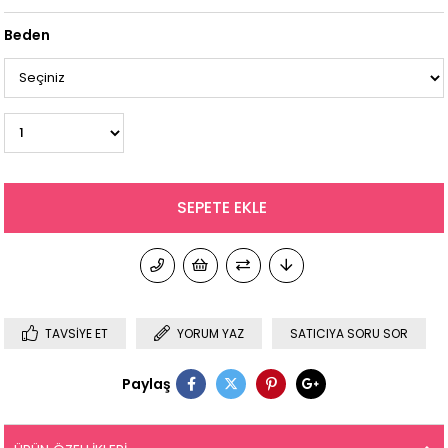
Beden
TAVSIYE ET
YORUM YAZ
SATICIYA SORU SOR
Paylaş