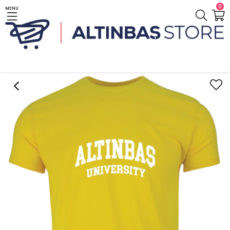
0
MENU
Anasayfa
Giyim / Clothes
T-Shirt
İç Bükey
İç Bükey Bisiklet Yaka T-Shirt Hardal / Concave Crew Neck T-Shirt Mustard