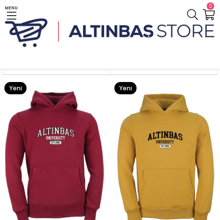
0
MENU
Anasayfa
Giyim / Clothes
Sıralama
Filtreleme
Yeni
Yeni
Ürün
Ürün