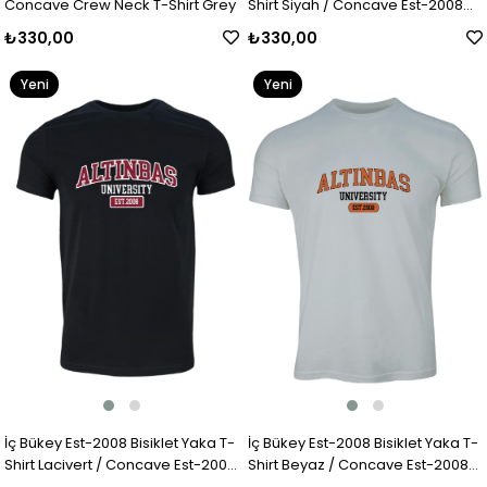
Concave Crew Neck T-Shirt Grey
Shirt Siyah / Concave Est-2008
Crew Neck T-Shirt Black
₺330,00
₺330,00
Yeni
Yeni
Ürün
Ürün
İç Bükey Est-2008 Bisiklet Yaka T-
İç Bükey Est-2008 Bisiklet Yaka T-
Shirt Lacivert / Concave Est-2008
Shirt Beyaz / Concave Est-2008
Crew Neck T-Shirt Navy Blue
Crew Neck T-Shirt White