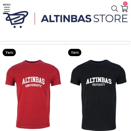
0
MENU
Anasayfa
Giyim / Clothes
Sıralama
Filtreleme
Yeni
Yeni
Ürün
Ürün