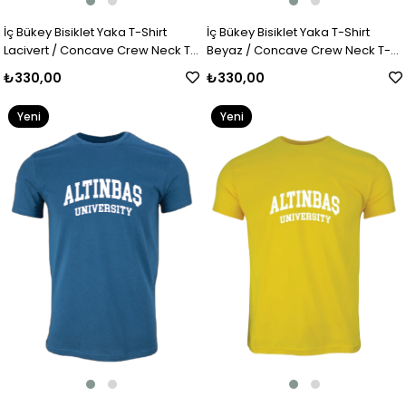
İç Bükey Bisiklet Yaka T-Shirt
İç Bükey Bisiklet Yaka T-Shirt
Lacivert / Concave Crew Neck T-
Beyaz / Concave Crew Neck T-
Shirt Navy Blue
Shirt White
₺330,00
₺330,00
Yeni
Yeni
Ürün
Ürün