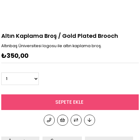
Altın Kaplama Broş / Gold Plated Brooch
Altınbaş Üniversitesi logosu ile altın kaplama broş.
₺350,00