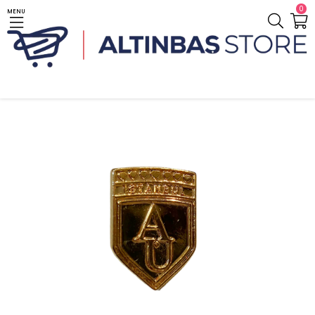
0
MENU
Anasayfa
Aksesuar / Accessory
Altın Kaplama Broş / Gold Plated Brooch